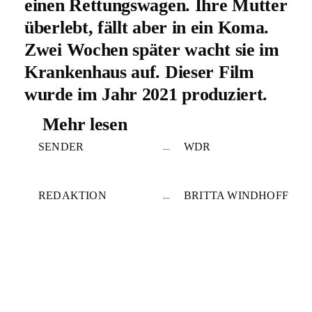
einen Rettungswagen. Ihre Mutter
überlebt, fällt aber in ein Koma.
Zwei Wochen später wacht sie im
Krankenhaus auf. Dieser Film
wurde im Jahr 2021 produziert.
Alle Aussagen und Fakten
Mehr lesen
entsprechen dem damaligen Stand
SENDER
WDR
und wurden seitdem nicht
aktualisiert.
REDAKTION
BRITTA WINDHOFF
PRODUKTION
WILDFILMS
PRODUZENT
PATRICK WALDMANN