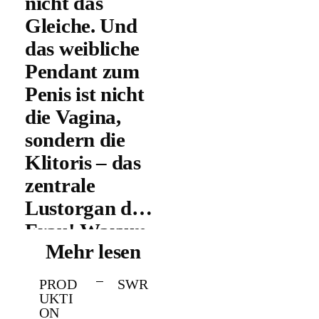
nicht das
Gleiche. Und
das weibliche
Pendant zum
Penis ist nicht
die Vagina,
sondern die
Klitoris – das
zentrale
Lustorgan der
Frau! Warum
Mehr lesen
wissen wir so
wenig über
PROD
SWR
das äußere
UKTI
ON