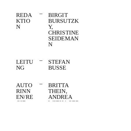
weibliche
Genital? Und
REDA
BIRGIT
wie wirkt sich
KTIO
BURSUTZK
N
Y,
das auf
CHRISTINE
Sexleben,
SEIDEMAN
N
Gesundheit
und Selbstbild
LEITU
STEFAN
der Frauen
NG
BUSSE
aus? Der Film
rüttelt an
AUTO
BRITTA
RINN
THEIN,
einem Tabu
EN/RE
ANDREA
GIE
WIEHAGER-
und holt die
PHILIPPI
Vulva aus dem
Schambereich.
KAME
PATRICK