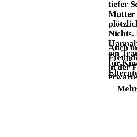
tiefer 
Mutter 
plötzli
Nichts.
Hannah
Auch i
ein Tra
Freunde
für Kind
in der 
Elternt
erwartet
haben. 
möglich
Mehr
der Tod
ein nor
Tabuthe
weiterf
spricht
Deswege
wenige
Austaus
nach d
anderen