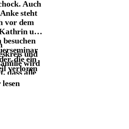
Schock. Auch
Anke steht
ch vor dem
 Kathrin und
 besuchen
m
uerseminar
skreis und
er, die ein
Familie wird
eil verloren
, dass alle
Gerade weil
st schnell
 lesen
 ein
males Leben
ma ist,
ühren.
 schon nach
n tut der
n Wochen
ch mit
em Tod
 Kindern,