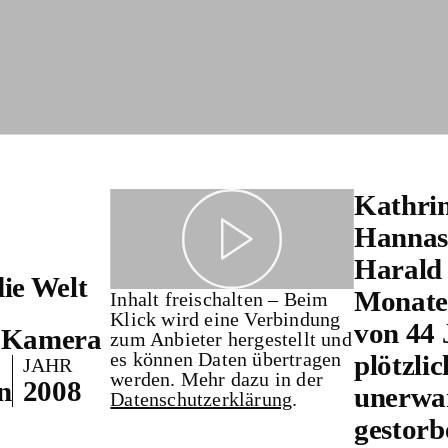
Kathrin
Hannas 
Harald 
ie Welt
Monate
Inhalt freischalten – Beim
Klick wird eine Verbindung
von 44 
d Kamera
zum Anbieter hergestellt und
es können Daten übertragen
plötzlic
JAHR
werden. Mehr dazu in der
n
2008
unerwa
Datenschutzerklärung
.
gestorb