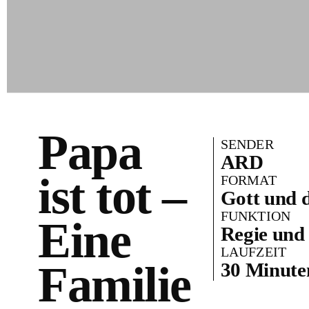
Papa
SENDER
ARD
ist tot –
FORMAT
Gott und d
FUNKTION
Eine
Regie un
LAUFZEIT
Familie
30 Minute