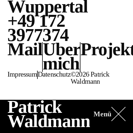
Wuppertal
+49 172
3977374
Mail
Über
Projek
mich
Impressum
Datenschutz
©2026 Patrick
Waldmann
Patrick
Menü
Waldmann